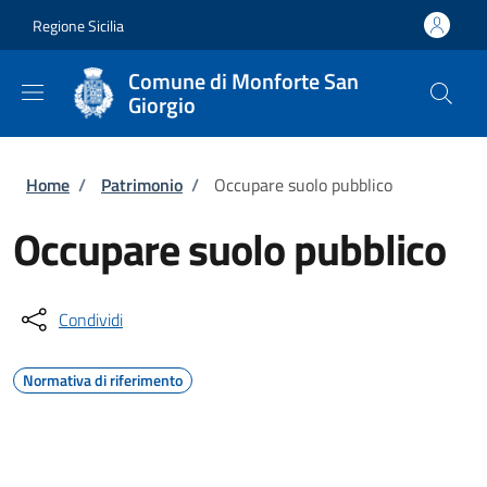
Salta al contenuto principale
Skip to footer content
Regione Sicilia
Comune di Monforte San
Giorgio
Briciole di pane
Home
/
Patrimonio
/
Occupare suolo pubblico
Occupare suolo pubblico
Condividi
Normativa di riferimento