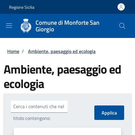
Salta al contenuto principale
Skip to footer content
Regione Sicilia
Comune di Monforte San
Giorgio
Briciole di pane
Home
/
Ambiente, paesaggio ed ecologia
Ambiente, paesaggio ed
ecologia
Cerca i contenuti che nel
titolo contengono: