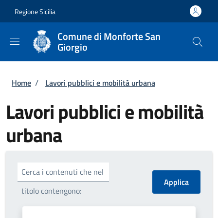
Salta al contenuto principale
Skip to footer content
Regione Sicilia
Comune di Monforte San
Giorgio
Briciole di pane
Home
/
Lavori pubblici e mobilità urbana
Lavori pubblici e mobilità
urbana
Cerca i contenuti che nel
titolo contengono: