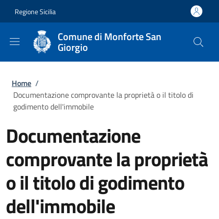
Salta al contenuto principale
Skip to footer content
Regione Sicilia
Comune di Monforte San
Giorgio
Briciole di pane
Home
/
Documentazione comprovante la proprietà o il titolo di
godimento dell'immobile
Documentazione
comprovante la proprietà
o il titolo di godimento
dell'immobile