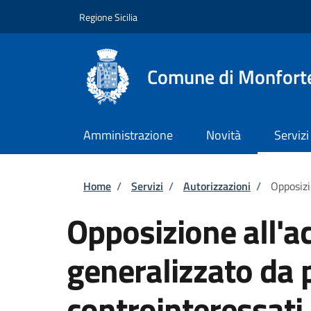
Salta al contenuto principale
Skip to footer content
Regione Sicilia
Comune di Monforte
Amministrazione
Novità
Servizi
Briciole di pane
Home
/
Servizi
/
Autorizzazioni
/
Opposizi
Opposizione all'a
generalizzato da p
controinteressati