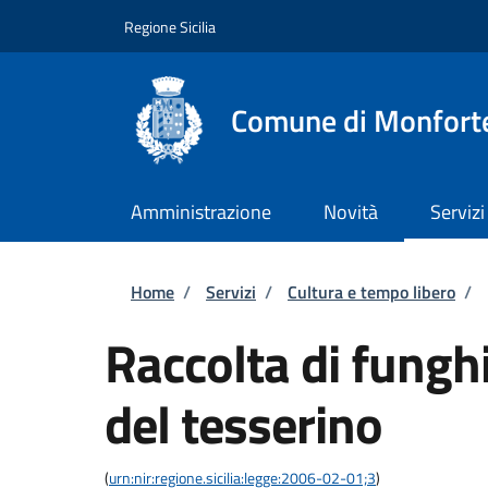
Salta al contenuto principale
Skip to footer content
Regione Sicilia
Comune di Monforte
Amministrazione
Novità
Servizi
Briciole di pane
Home
/
Servizi
/
Cultura e tempo libero
/
Raccolta di funghi
del tesserino
(
urn:nir:regione.sicilia:legge:2006-02-01;3
)