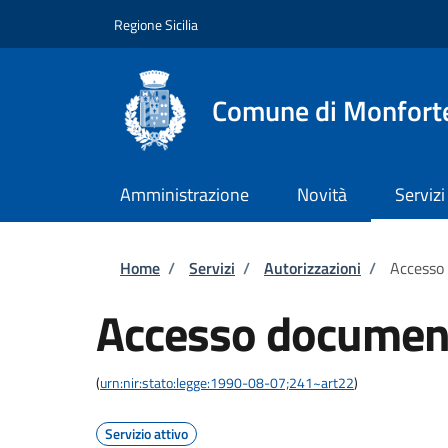
Salta al contenuto principale
Skip to footer content
Regione Sicilia
Comune di Monforte
Amministrazione
Novità
Servizi
Briciole di pane
Home
/
Servizi
/
Autorizzazioni
/
Accesso
Accesso documen
(
urn:nir:stato:legge:1990-08-07;241~art22
)
Servizio attivo