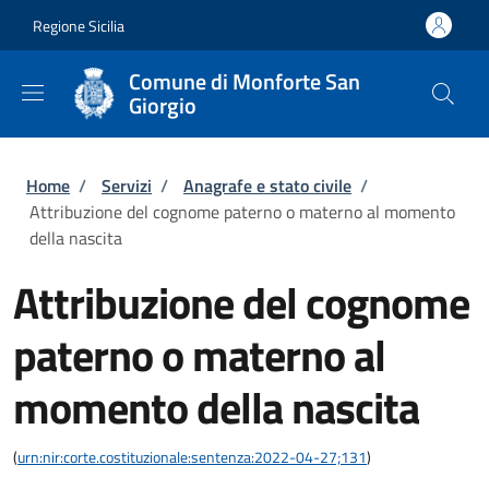
Salta al contenuto principale
Skip to footer content
Regione Sicilia
Comune di Monforte San
Giorgio
Briciole di pane
Home
/
Servizi
/
Anagrafe e stato civile
/
Attribuzione del cognome paterno o materno al momento
della nascita
Attribuzione del cognome
paterno o materno al
momento della nascita
(
urn:nir:corte.costituzionale:sentenza:2022-04-27;131
)