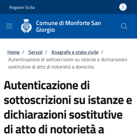
Salta al contenuto principale
Skip to footer content
Regione Sicilia
Comune di Monforte San
Giorgio
Briciole di pane
Home
/
Servizi
/
Anagrafe e stato civile
/
Autenticazione di sottoscrizioni su istanze e dichiarazioni
sostitutive di atto di notorietà a domicilio
Autenticazione di
sottoscrizioni su istanze e
dichiarazioni sostitutive
di atto di notorietà a