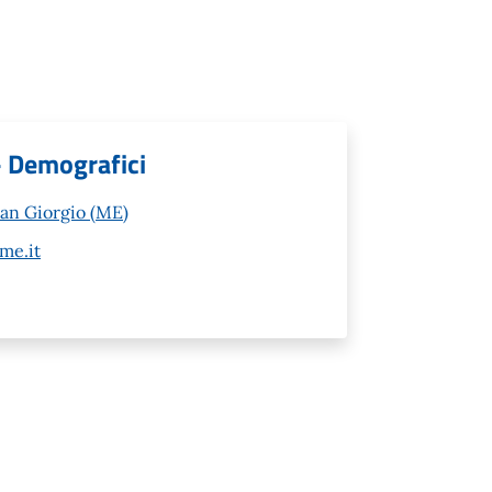
- Demografici
San Giorgio (ME)
me.it