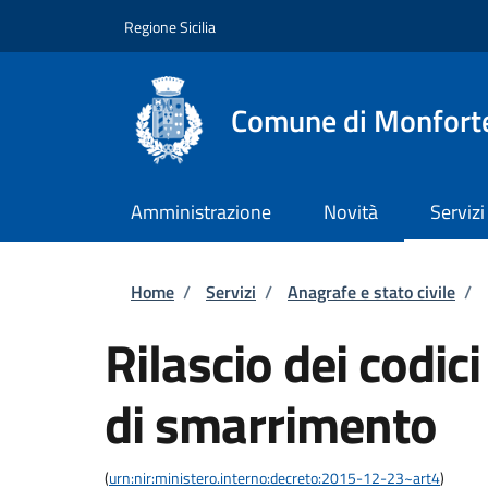
Salta al contenuto principale
Skip to footer content
Regione Sicilia
Comune di Monforte
Amministrazione
Novità
Servizi
Briciole di pane
Home
/
Servizi
/
Anagrafe e stato civile
/
Rilascio dei codic
di smarrimento
(
urn:nir:ministero.interno:decreto:2015-12-23~art4
)