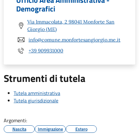
Ufficio Area Amministrativa -
Demografici
Via Immacolata, 2 98041 Monforte San
Giorgio (ME)
info@comune.monfortesangiorgio.me.it
+39 909931000
Strumenti di tutela
Tutela amministrativa
Tutela giurisdizionale
Argomenti:
Nascita
Immigrazione
Estero