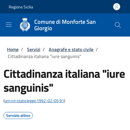
Salta al contenuto principale
Skip to footer content
Regione Sicilia
Comune di Monforte San
Giorgio
Briciole di pane
Home
/
Servizi
/
Anagrafe e stato civile
/
Cittadinanza italiana "iure sanguinis"
Cittadinanza italiana "iure
sanguinis"
(
urn:nir:stato:legge:1992-02-05;91
)
Servizio attivo