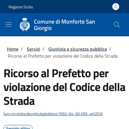
Salta al contenuto principale
Skip to footer content
Regione Sicilia
Comune di Monforte San
Giorgio
Briciole di pane
Home
/
Servizi
/
Giustizia e sicurezza pubblica
/
Ricorso al Prefetto per violazione del Codice della Strada
Ricorso al Prefetto per
violazione del Codice della
Strada
(
urn:nir:stato:decreto.legislativo:1992-04-30;285~art203
)
Servizio attivo