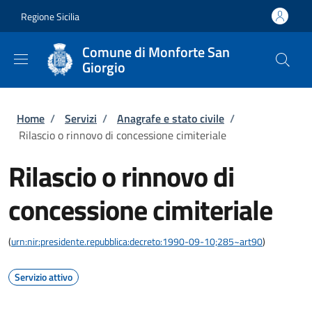
Salta al contenuto principale
Skip to footer content
Regione Sicilia
Comune di Monforte San
Giorgio
Briciole di pane
Home
/
Servizi
/
Anagrafe e stato civile
/
Rilascio o rinnovo di concessione cimiteriale
Rilascio o rinnovo di
concessione cimiteriale
(
urn:nir:presidente.repubblica:decreto:1990-09-10;285~art90
)
Servizio attivo