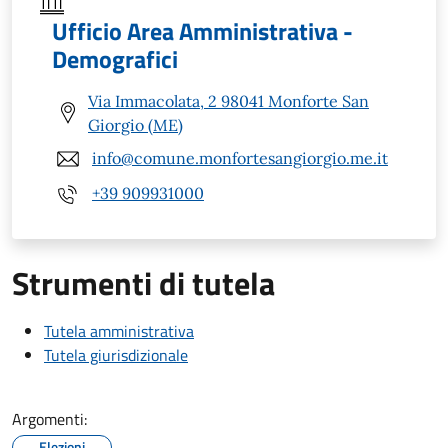
Ufficio Area Amministrativa -
Demografici
Via Immacolata, 2 98041 Monforte San
Giorgio (ME)
info@comune.monfortesangiorgio.me.it
+39 909931000
Strumenti di tutela
Tutela amministrativa
Tutela giurisdizionale
Argomenti:
Elezioni