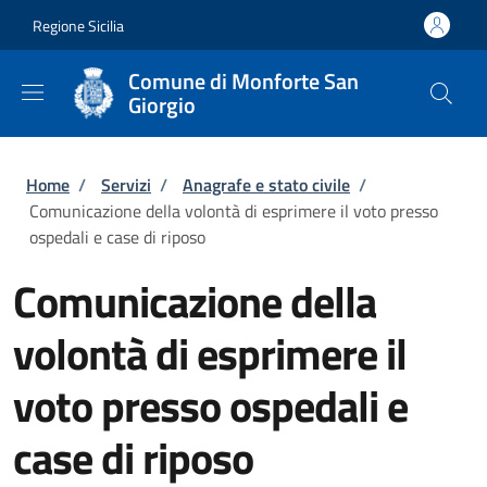
Salta al contenuto principale
Skip to footer content
Regione Sicilia
Comune di Monforte San
Giorgio
Briciole di pane
Home
/
Servizi
/
Anagrafe e stato civile
/
Comunicazione della volontà di esprimere il voto presso
ospedali e case di riposo
Comunicazione della
volontà di esprimere il
voto presso ospedali e
case di riposo