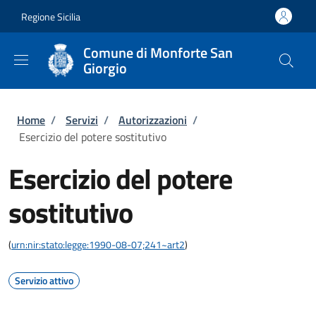
Salta al contenuto principale
Skip to footer content
Regione Sicilia
Comune di Monforte San
Giorgio
Briciole di pane
Home
/
Servizi
/
Autorizzazioni
/
Esercizio del potere sostitutivo
Esercizio del potere
sostitutivo
(
urn:nir:stato:legge:1990-08-07;241~art2
)
Servizio attivo