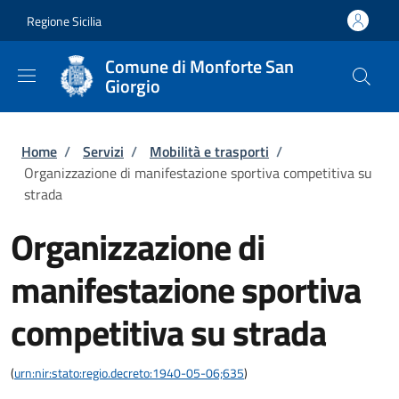
Salta al contenuto principale
Skip to footer content
Regione Sicilia
Comune di Monforte San
Giorgio
Briciole di pane
Home
/
Servizi
/
Mobilità e trasporti
/
Organizzazione di manifestazione sportiva competitiva su
strada
Organizzazione di
manifestazione sportiva
competitiva su strada
(
urn:nir:stato:regio.decreto:1940-05-06;635
)