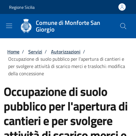
Salta al contenuto principale
Skip to footer content
Regione Sicilia
Comune di Monforte San
Giorgio
Briciole di pane
Home
/
Servizi
/
Autorizzazioni
/
Occupazione di suolo pubblico per l'apertura di cantieri e
per svolgere attività di scarico merci e traslochi: modifica
della concessione
Occupazione di suolo
pubblico per l'apertura di
cantieri e per svolgere
attività di scarico merci e