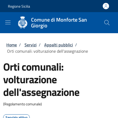
Salta al contenuto principale
Skip to footer content
Regione Sicilia
Comune di Monforte San
Giorgio
Briciole di pane
Home
/
Servizi
/
Appalti pubblici
/
Orti comunali: volturazione dell'assegnazione
Orti comunali:
volturazione
dell'assegnazione
(Regolamento comunale)
Servizio attivo