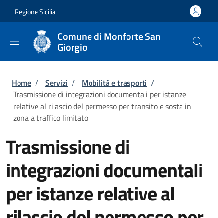
Salta al contenuto principale
Skip to footer content
Regione Sicilia
Comune di Monforte San
Giorgio
Briciole di pane
Home
/
Servizi
/
Mobilità e trasporti
/
Trasmissione di integrazioni documentali per istanze
relative al rilascio del permesso per transito e sosta in
zona a traffico limitato
Trasmissione di
integrazioni documentali
per istanze relative al
rilascio del permesso per