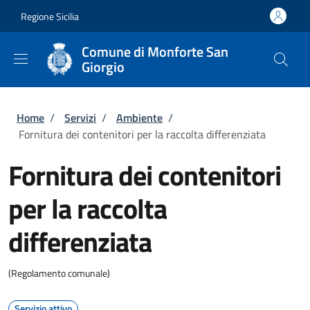
Salta al contenuto principale
Skip to footer content
Regione Sicilia
Comune di Monforte San
Giorgio
Briciole di pane
Home
/
Servizi
/
Ambiente
/
Fornitura dei contenitori per la raccolta differenziata
Fornitura dei contenitori
per la raccolta
differenziata
(Regolamento comunale)
Servizio attivo