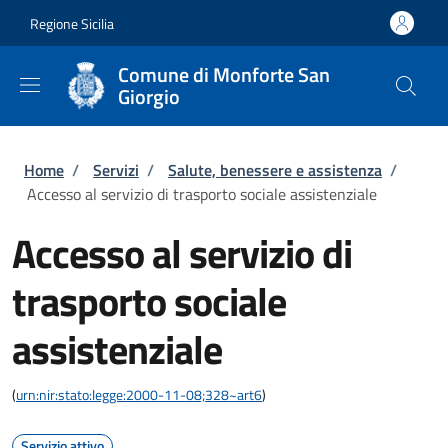
Salta al contenuto principale
Skip to footer content
Regione Sicilia
Comune di Monforte San
Giorgio
Briciole di pane
Home
/
Servizi
/
Salute, benessere e assistenza
/
Accesso al servizio di trasporto sociale assistenziale
Accesso al servizio di
trasporto sociale
assistenziale
(
urn:nir:stato:legge:2000-11-08;328~art6
)
Servizio attivo