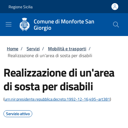
Salta al contenuto principale
Skip to footer content
Regione Sicilia
Comune di Monforte San
Giorgio
Briciole di pane
Home
/
Servizi
/
Mobilità e trasporti
/
Realizzazione di un'area di sosta per disabili
Realizzazione di un'area
di sosta per disabili
(
urn:nir:presidente.repubblica:decreto:1992-12-16;495~art381
)
Servizio attivo